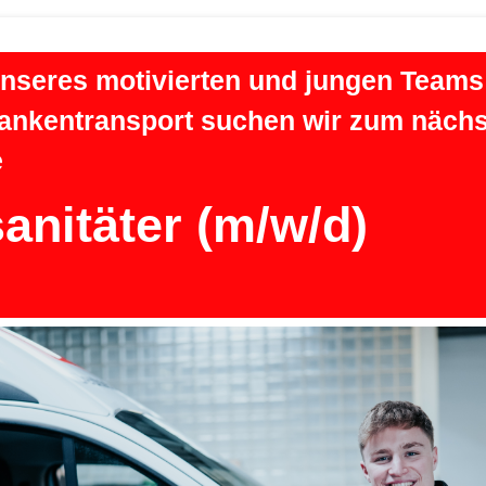
unseres motivierten und jungen Teams
Krankentransport suchen wir zum näch
e
anitäter (m/w/d)