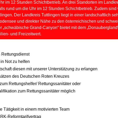
 im 12 Stunden Schichtbetrieb. An drei Standorten im Landkrei
lls rund um die Uhr im 12 Stunden Schichtbetrieb. Zudem sind w
tlingen. Der Landkreis Tuttlingen liegt in einer landschaftlich 
densee und direkter Nähe zu den österreichischen und schwei
er „schwäbische Grand-Canyon“ bietet mit dem „Donaubergland
lien- und Freizeitwert.
m Rettungsdienst
in Not zu helfen
schaft diesen mit unserer Unterstützung zu erlangen
ndsätzen des Deutschen Roten Kreuzes
um Rettungshelfer/ Rettungssanitäter oder
lifikation zum Rettungssanitäter möglich
ige Tätigkeit in einem motivierten Team
RK-Reformtarifvertrag