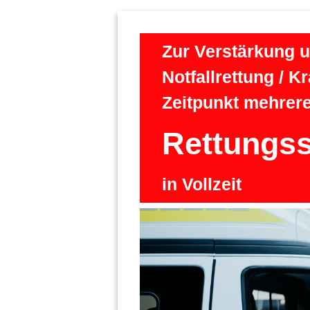
Zur Verstärkung 
Notfallrettung / 
Zeitpunkt mehrer
Rettungss
in Vollzeit