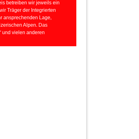
s betreiben wir jeweils ein
ir Träger der Integrierten
sehr ansprechenden Lage,
zerischen Alpen. Das
“ und vielen anderen