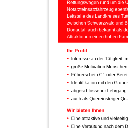
Rettungswagen rund um die Uhr
Notarzteinsatzfahrzeug ebenfa
Leitstelle des Landkreises Tut
zwischen Schwarzwald und Bo
Donautal, auch bekannt als d
Attraktionen einen hohen Fami
Ihr Profil
Interesse an der Tätigkeit i
große Motivation Menschen 
Führerschein C1 oder Bereit
Identifikation mit den Gru
abgeschlossener Lehrgang z
auch als Quereinsteiger Qua
Wir bieten Ihnen
Eine attraktive und vielseit
Eine Vergütung nach dem D